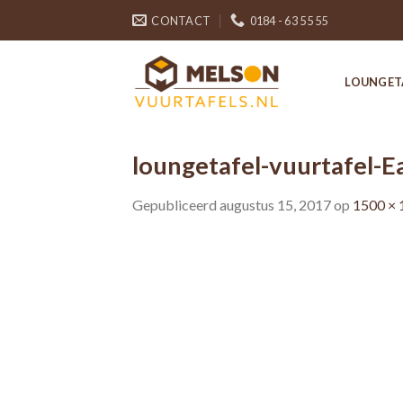
Skip
CONTACT
0184 - 63 55 55
to
content
LOUNGET
loungetafel-vuurtafel-E
Gepubliceerd
augustus 15, 2017
op
1500 × 