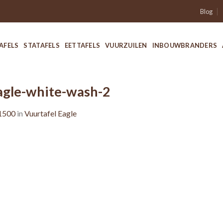
Blog
AFELS
STATAFELS
EETTAFELS
VUURZUILEN
INBOUWBRANDERS
agle-white-wash-2
1500
in
Vuurtafel Eagle