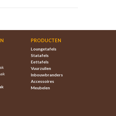
EN
PRODUCTEN
Loungetafels
Statafels
Eettafels
ak
Vuurzuilen
aak
Inbouwbranders
Accessoires
ak
Meubelen