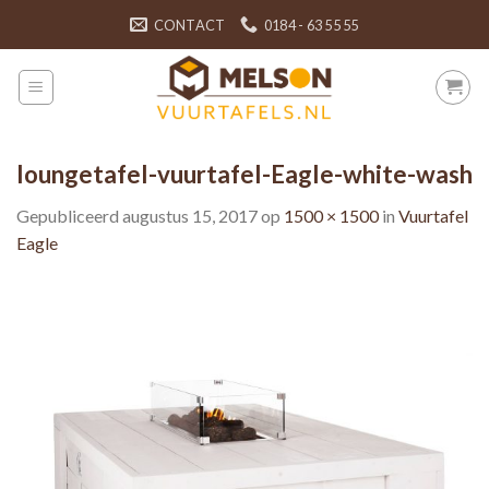
Skip
CONTACT
0184 - 63 55 55
to
content
loungetafel-vuurtafel-Eagle-white-wash
Gepubliceerd
augustus 15, 2017
op
1500 × 1500
in
Vuurtafel
Eagle