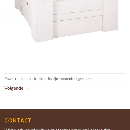
Zowel reacties als trackbacks zijn momenteel gesloten.
Volgende
→
CONTACT
Wilt u advies of wilt u een afspraak maken? Neem dan