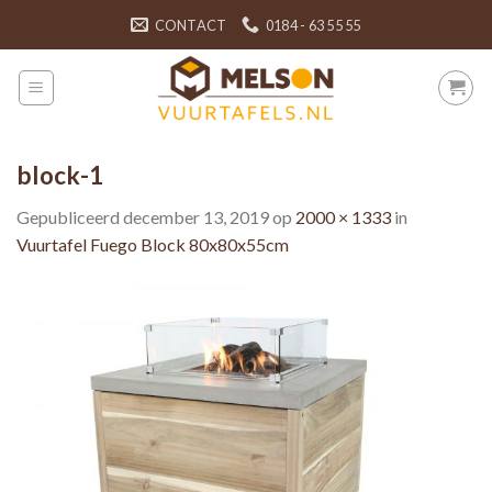
Skip
CONTACT
0184 - 63 55 55
to
content
block-1
Gepubliceerd
december 13, 2019
op
2000 × 1333
in
Vuurtafel Fuego Block 80x80x55cm