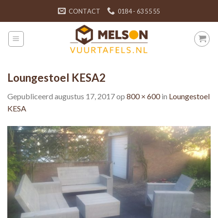
Skip
CONTACT
0184 - 63 55 55
to
content
Loungestoel KESA2
Gepubliceerd
augustus 17, 2017
op
800 × 600
in
Loungestoel
KESA