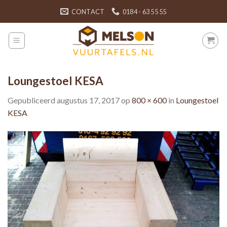
Skip
CONTACT
0184 - 63 55 55
to
content
Loungestoel KESA
Gepubliceerd
augustus 17, 2017
op
800 × 600
in
Loungestoel
KESA