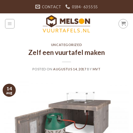
Skip
CONTACT
0184 - 63 55 55
to
content
UNCATEGORIZED
Zelf een vuurtafel maken
POSTED ON
AUGUSTUS 14, 2017
BY
MVT
14
aug