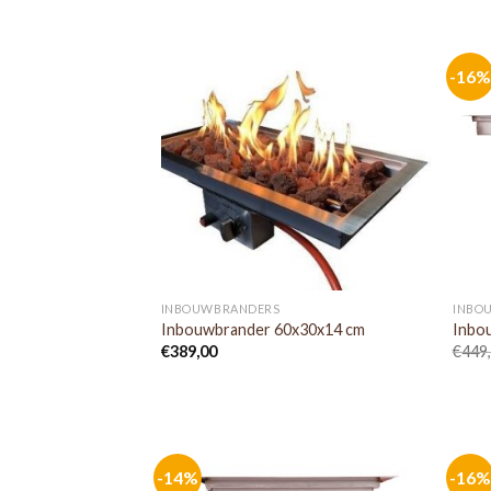
-16%
INBOUWBRANDERS
INBO
Inbouwbrander 60x30x14 cm
Inbo
€
389,00
€
449
-14%
-16%