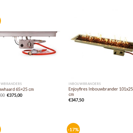
UWBRANDERS
INBOUWBRANDERS
Enjoyfires Inbouwbrander 101x2
uwhaard 65×25 cm
cm
,00
€
375,00
€
347,50
-17%