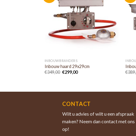
INBOUWBRANDERS
INBO
Inbouw haard 29x29cm
Inbo
€
349,00
€
299,00
€
389
CONTACT
Wilt u advies of wilt u een afspraak
maken? Neem dan contact met ons
op!