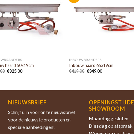
UWBRANDERS
INBOUWBRANDERS
uw haard 50x19cm
Inbouw haard 65x19cm
,00
€
325,00
€
419,00
€
349,00
NIEUWSBRIEF
OPENINGSTIJD
SHOWROOM
Schrijf u in voor onze nieuwsbrief
Maandag
gesloten
voor de nieuwste producten en
Dinsdag
op afspraak
speciale aanbiedingen!
Woensdag
op afspra