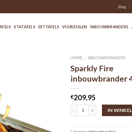
Blog
AFELS
STATAFELS
EETTAFELS
VUURZUILEN
INBOUWBRANDERS
HOME
INBOUWBRANDERS
/
Sparkly Fire
inbouwbrander 
209,95
€
IN WINKE
Categorie:
Inbouwbranders