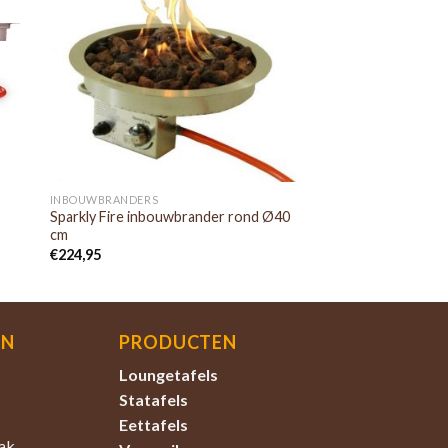
INBOUWBRANDERS
Sparkly Fire inbouwbrander rond Ø40
cm
€
224,95
EN
PRODUCTEN
Loungetafels
Statafels
Eettafels
ak