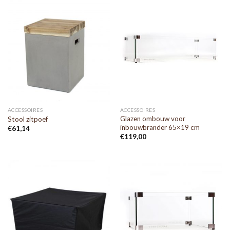
ACCESSOIRES
ACCESSOIRES
Glazen ombouw voor
Stool zitpoef
inbouwbrander 65×19 cm
€
61,14
€
119,00