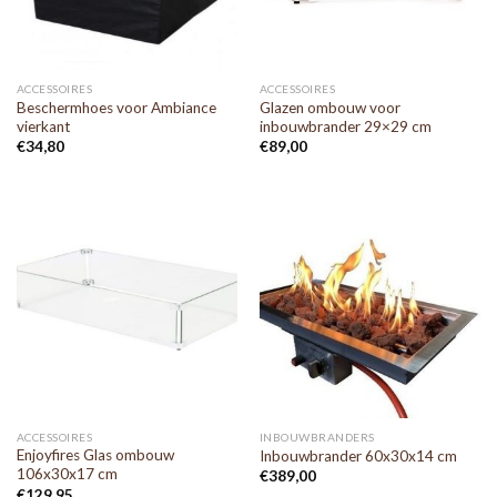
ACCESSOIRES
ACCESSOIRES
Beschermhoes voor Ambiance
Glazen ombouw voor
vierkant
inbouwbrander 29×29 cm
€
34,80
€
89,00
ACCESSOIRES
INBOUWBRANDERS
Enjoyfires Glas ombouw
Inbouwbrander 60x30x14 cm
106x30x17 cm
€
389,00
€
129,95