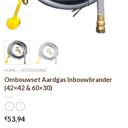
HOME
ACCESSOIRES
/
Ombouwset Aardgas Inbouwbrander
(42×42 & 60×30)
53,94
€