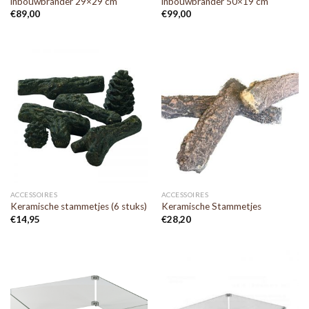
inbouwbrander 29×29 cm
inbouwbrander 50×19 cm
€
89,00
€
99,00
ACCESSOIRES
ACCESSOIRES
Keramische stammetjes (6 stuks)
Keramische Stammetjes
€
14,95
€
28,20