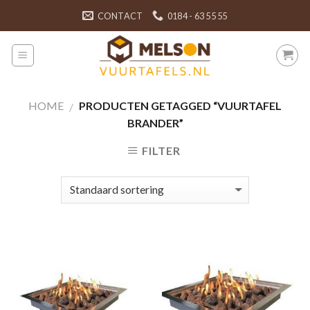
Skip
CONTACT
0184 - 63 55 55
to
content
HOME
PRODUCTEN GETAGGED “VUURTAFEL
/
BRANDER”
FILTER