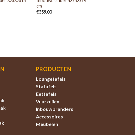
der 32x32x15
Inbouwbrander 42x42x14
cm
€
359,00
EN
PRODUCTEN
Loungetafels
Statafels
Eettafels
ak
Vuurzuilen
aak
Inbouwbranders
Accessoires
ak
Meubelen