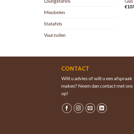
Loungetafels
Glas
€
107
Meubelen
Statafels
Vuurzuilen
CONTACT
Wilt u advies of wilt u een afspraak
maken? Neem dan contact met ons
op!