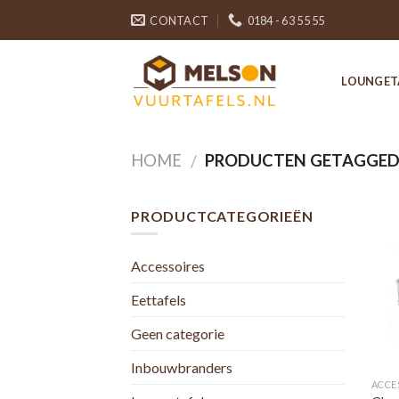
Skip
CONTACT
0184 - 63 55 55
to
content
LOUNGET
HOME
PRODUCTEN GETAGGED 
/
PRODUCTCATEGORIEËN
Accessoires
Eettafels
Geen categorie
Inbouwbranders
ACCE