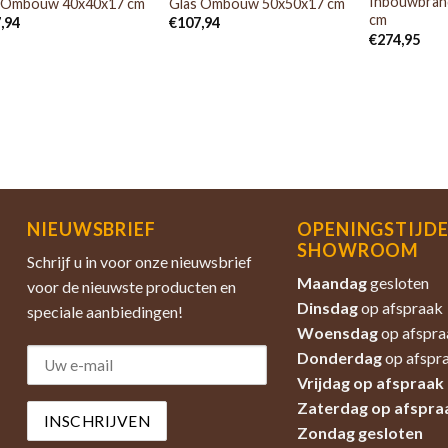
Inbouwbran
 Ombouw 40x40x17 cm
Glas Ombouw 50x50x17 cm
cm
,94
€
107,94
€
274,95
NIEUWSBRIEF
OPENINGSTIJD
SHOWROOM
Schrijf u in voor onze nieuwsbrief
Maandag
gesloten
voor de nieuwste producten en
Dinsdag
op afspraak
speciale aanbiedingen!
Woensdag
op afspra
Donderdag
op afspr
Vrijdag op afspraak
Zaterdag
op afspra
Zondag
gesloten