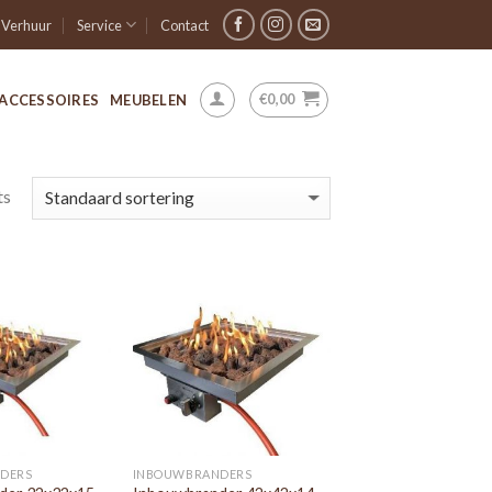
Verhuur
Service
Contact
€
0,00
ACCESSOIRES
MEUBELEN
ts
DERS
INBOUWBRANDERS