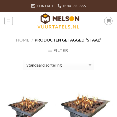
Skip
CONTACT
0184 - 63 55 55
to
content
HOME
PRODUCTEN GETAGGED “STAAL”
/
FILTER