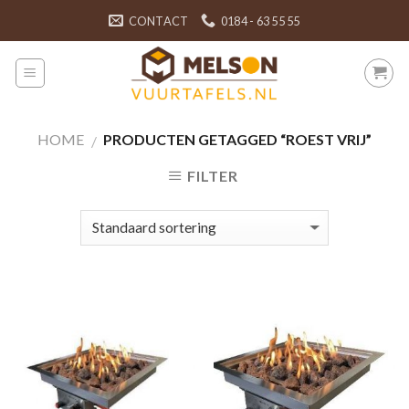
Skip
CONTACT
0184 - 63 55 55
to
content
HOME
PRODUCTEN GETAGGED “ROEST VRIJ”
/
FILTER