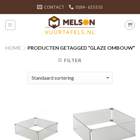
Skip
CONTACT
0184 - 63 55 55
to
content
HOME
PRODUCTEN GETAGGED “GLAZE OMBOUW”
/
FILTER