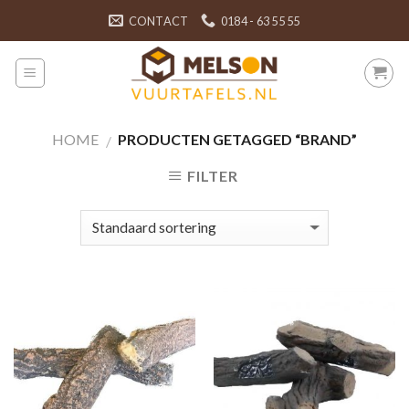
Skip
CONTACT
0184 - 63 55 55
to
content
HOME
PRODUCTEN GETAGGED “BRAND”
/
FILTER