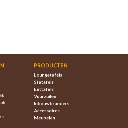
EN
PRODUCTEN
Loungetafels
Statafels
Eettafels
ak
Vuurzuilen
aak
Inbouwbranders
Accessoires
ak
Meubelen