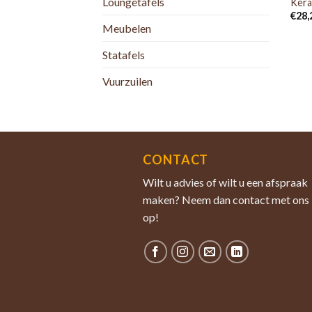
Loungetafels
Kera
€
28,
Meubelen
Statafels
Vuurzuilen
CONTACT
Wilt u advies of wilt u een afspraak
maken? Neem dan contact met ons
op!