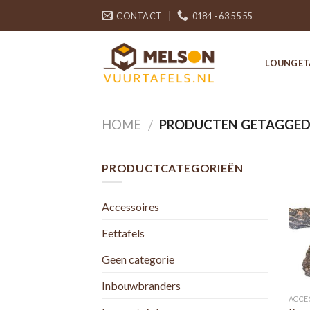
Skip
CONTACT
0184 - 63 55 55
to
content
LOUNGET
HOME
PRODUCTEN GETAGGED 
/
PRODUCTCATEGORIEËN
Accessoires
Eettafels
Geen categorie
Inbouwbranders
ACCE