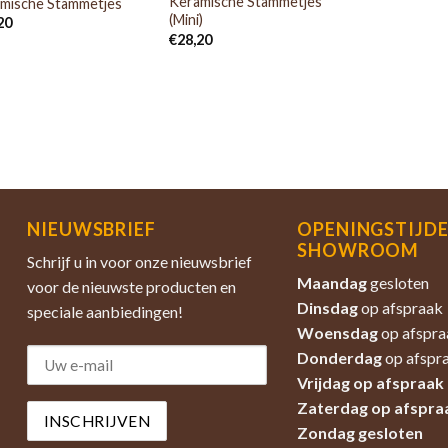
Keramische Stammetjes
mische Stammetjes
(Mini)
20
€
28,20
NIEUWSBRIEF
OPENINGSTIJD
SHOWROOM
Schrijf u in voor onze nieuwsbrief
Maandag
gesloten
voor de nieuwste producten en
Dinsdag
op afspraak
speciale aanbiedingen!
Woensdag
op afspra
Donderdag
op afspr
Vrijdag op afspraak
Zaterdag
op afspra
Zondag
gesloten