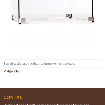
Zowel reacties als trackbacks zijn momenteel gesloten.
Volgende
→
CONTACT
Wilt u advies of wilt u een afspraak maken? Neem dan