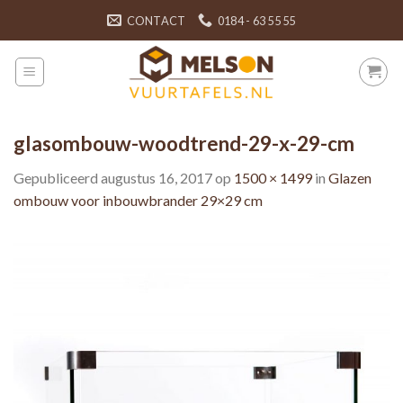
Skip
CONTACT
0184 - 63 55 55
to
content
glasombouw-woodtrend-29-x-29-cm
Gepubliceerd
augustus 16, 2017
op
1500 × 1499
in
Glazen
ombouw voor inbouwbrander 29×29 cm