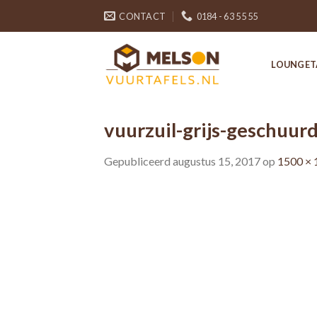
Skip
CONTACT
0184 - 63 55 55
to
content
LOUNGET
vuurzuil-grijs-geschuur
Gepubliceerd
augustus 15, 2017
op
1500 × 