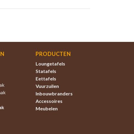
EN
PRODUCTEN
Loungetafels
Statafels
Eettafels
ak
Vuurzuilen
aak
Inbouwbranders
Accessoires
ak
Meubelen