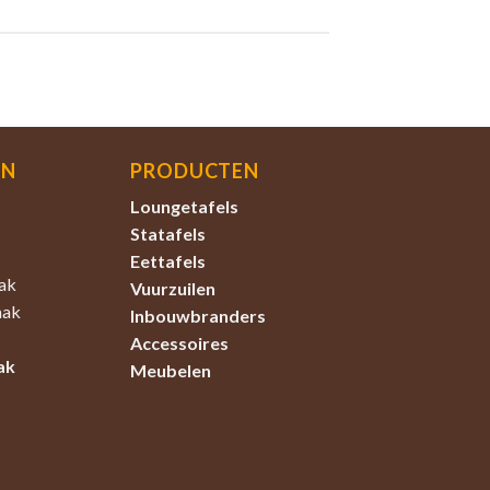
EN
PRODUCTEN
Loungetafels
Statafels
Eettafels
ak
Vuurzuilen
aak
Inbouwbranders
Accessoires
ak
Meubelen