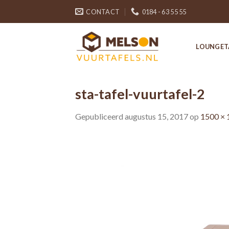
Skip
CONTACT
0184 - 63 55 55
to
content
LOUNGET
sta-tafel-vuurtafel-2
Gepubliceerd
augustus 15, 2017
op
1500 × 