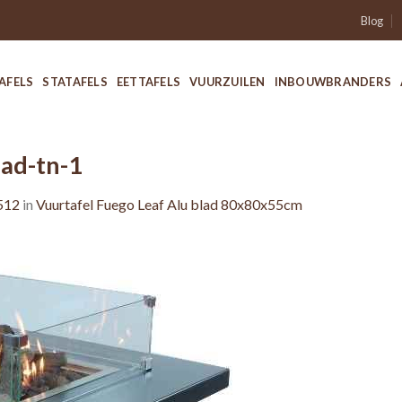
Blog
AFELS
STATAFELS
EETTAFELS
VUURZUILEN
INBOUWBRANDERS
lad-tn-1
512
in
Vuurtafel Fuego Leaf Alu blad 80x80x55cm