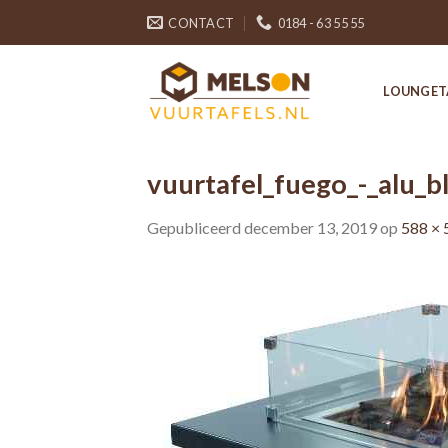
Skip
CONTACT
0184 - 63 55 55
to
content
LOUNGET
vuurtafel_fuego_-_alu_b
Gepubliceerd
december 13, 2019
op
588 × 