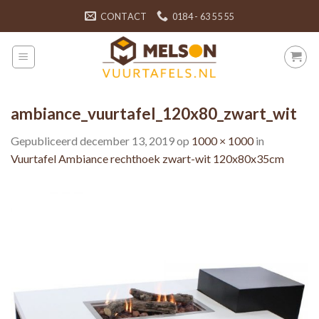
Skip
CONTACT
0184 - 63 55 55
to
content
ambiance_vuurtafel_120x80_zwart_wit
Gepubliceerd
december 13, 2019
op
1000 × 1000
in
Vuurtafel Ambiance rechthoek zwart-wit 120x80x35cm