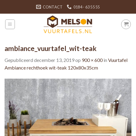
Skip
CONTACT
0184 - 63 55 55
to
content
ambiance_vuurtafel_wit-teak
Gepubliceerd
december 13, 2019
op
900 × 600
in
Vuurtafel
Ambiance rechthoek wit-teak 120x80x35cm