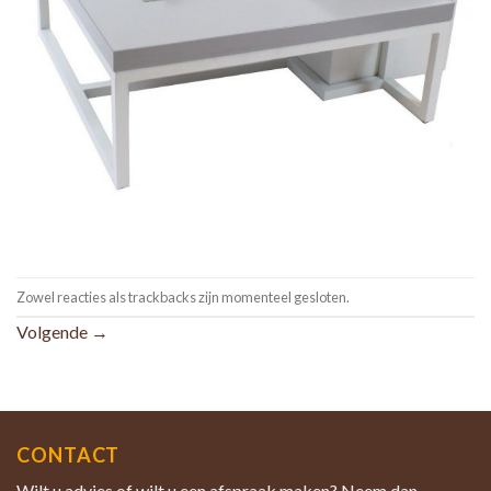
Zowel reacties als trackbacks zijn momenteel gesloten.
Volgende
→
CONTACT
Wilt u advies of wilt u een afspraak maken? Neem dan