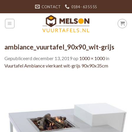
Skip
CONTACT
0184 - 63 55 55
to
content
ambiance_vuurtafel_90x90_wit-grijs
Gepubliceerd
december 13, 2019
op
1000 × 1000
in
Vuurtafel Ambiance vierkant wit-grijs 90x90x35cm