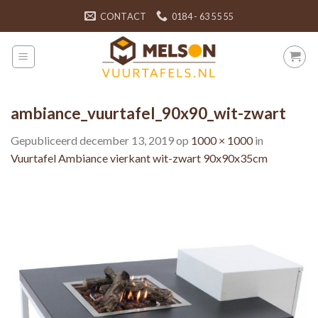
Skip
CONTACT
0184 - 63 55 55
to
content
ambiance_vuurtafel_90x90_wit-zwart
Gepubliceerd
december 13, 2019
op
1000 × 1000
in
Vuurtafel Ambiance vierkant wit-zwart 90x90x35cm