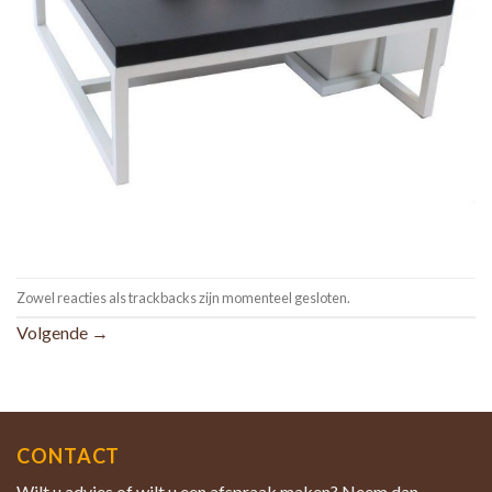
Zowel reacties als trackbacks zijn momenteel gesloten.
Volgende
→
CONTACT
Wilt u advies of wilt u een afspraak maken? Neem dan