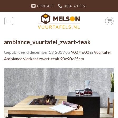
Skip
CONTACT
0184 - 63 55 55
to
content
ambiance_vuurtafel_zwart-teak
Gepubliceerd
december 13, 2019
op
900 × 600
in
Vuurtafel
Ambiance vierkant zwart-teak 90x90x35cm