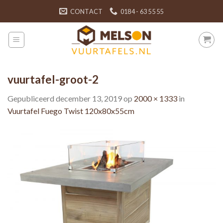
Skip
CONTACT
0184 - 63 55 55
to
content
vuurtafel-groot-2
Gepubliceerd
december 13, 2019
op
2000 × 1333
in
Vuurtafel Fuego Twist 120x80x55cm