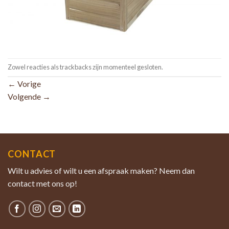
Zowel reacties als trackbacks zijn momenteel gesloten.
←
Vorige
Volgende
→
CONTACT
Wilt u advies of wilt u een afspraak maken? Neem dan
contact met ons op!