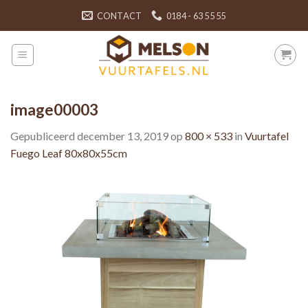
Skip
CONTACT
0184 - 63 55 55
to
content
image00003
Gepubliceerd
december 13, 2019
op
800 × 533
in
Vuurtafel
Fuego Leaf 80x80x55cm