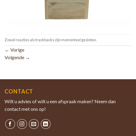
Zowel reacties als trackbacks zijn momenteel gesloten.
←
Vorige
Volgende
→
CONTACT
Wilt u advies of wilt u een afspraak maken? Neem dan
contact met ons op!