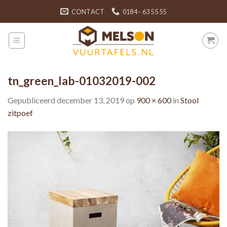
Skip
CONTACT
0184 - 63 55 55
to
content
tn_green_lab-01032019-002
Gepubliceerd
december 13, 2019
op
900 × 600
in
Stool
zitpoef