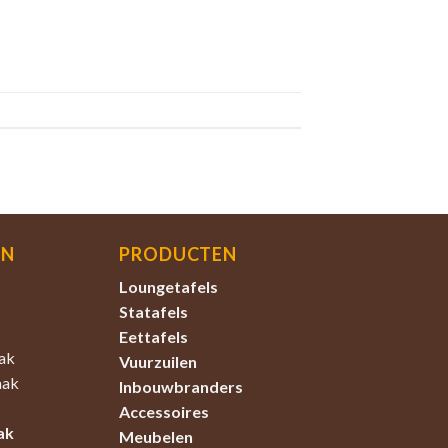
EN
PRODUCTEN
Loungetafels
Statafels
Eettafels
ak
Vuurzuilen
aak
Inbouwbranders
Accessoires
ak
Meubelen