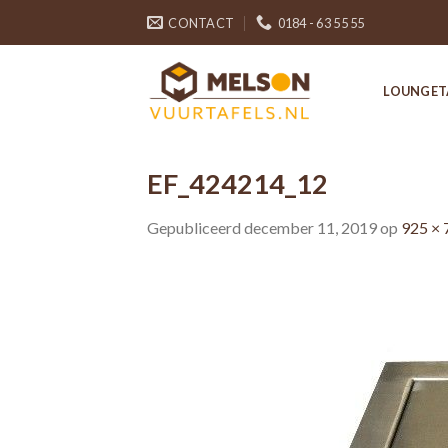
Skip
CONTACT
0184 - 63 55 55
to
content
LOUNGET
EF_424214_12
Gepubliceerd
december 11, 2019
op
925 × 