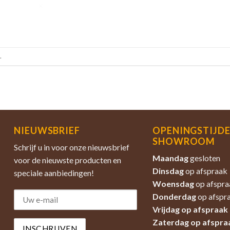
.
NIEUWSBRIEF
OPENINGSTIJD
SHOWROOM
Schrijf u in voor onze nieuwsbrief
Maandag
gesloten
voor de nieuwste producten en
Dinsdag
op afspraak
speciale aanbiedingen!
Woensdag
op afspra
Donderdag
op afspr
Vrijdag op afspraak
Zaterdag
op afspra