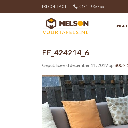
Skip
CONTACT
0184 - 63 55 55
to
content
LOUNGET
EF_424214_6
Gepubliceerd
december 11, 2019
op
800 × 