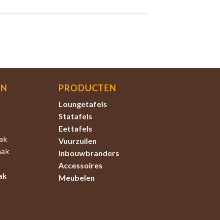
EN
PRODUCTEN
Loungetafels
Statafels
Eettafels
ak
Vuurzuilen
aak
Inbouwbranders
Accessoires
ak
Meubelen