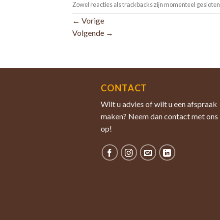
Zowel reacties als trackbacks zijn momenteel gesloten
←
Vorige
Volgende
→
CONTACT
Wilt u advies of wilt u een afspraak
maken? Neem dan contact met ons
op!