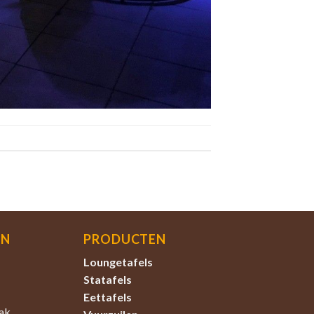
EN
PRODUCTEN
Loungetafels
Statafels
Eettafels
ak