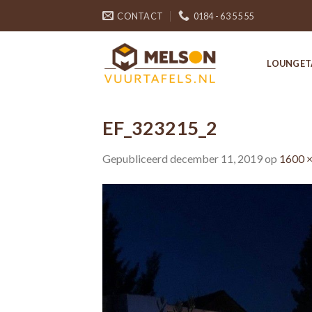
Skip
CONTACT
0184 - 63 55 55
to
content
LOUNGET
EF_323215_2
Gepubliceerd
december 11, 2019
op
1600 