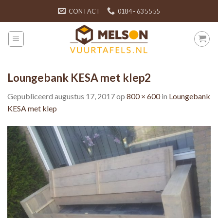
Skip
CONTACT
0184 - 63 55 55
to
content
Loungebank KESA met klep2
Gepubliceerd
augustus 17, 2017
op
800 × 600
in
Loungebank
KESA met klep